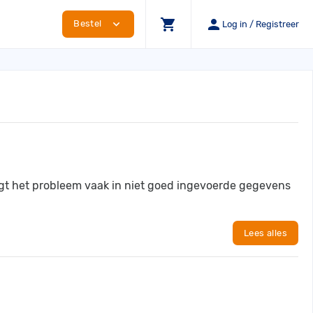
shopping_cart
person
expand_more
Bestel
Log in / Registreer
gt het probleem vaak in niet goed ingevoerde gegevens
Lees alles