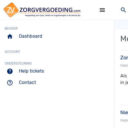
menu
search
BEHEER
home
Dashboard
M
ACCOUNT
Zor
ONDERSTEUNING
Gepu
help
Help tickets
Als
help_outline
Contact
in j
Ni
Gepu