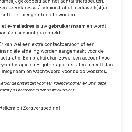
namelijk gekoppeld aan het aantal therapeuten.
Een secretaresse / administratief medewerk(st)er
hoeft niet meegerekend te worden.
Het
e-mailadres
is uw
gebruikersnaam
en wordt
aan één account gekoppeld.
Er kan wel een extra contactpersoon of een
financiële afdeling worden aangemaakt voor de
facturatie. Een praktijk kan zowel een account voor
Fysiotherapie en Ergotherapie afsluiten u heeft dan
1 inlognaam en wachtwoord voor beide websites.
Getoonde prijzen zijn voor een kalenderjaar en ex. Btw, deze
wordt pas berekend in het besteloverzicht.
Welkom bij Zorgvergoeding!