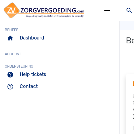
menu
search
BEHEER
home
Dashboard
B
ACCOUNT
ONDERSTEUNING
help
Help tickets
help_outline
Contact