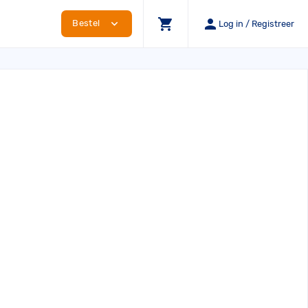
shopping_cart
person
expand_more
Bestel
Log in / Registreer