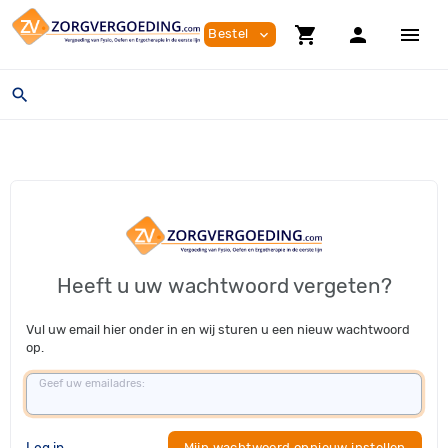
shopping_cart
person
menu
Bestel
expand_more
search
Heeft u uw wachtwoord vergeten?
Vul uw email hier onder in en wij sturen u een nieuw wachtwoord
op.
Geef uw emailadres:
Log in
Mijn wachtwoord opnieuw instellen